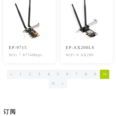
EP-9715
EP-AX200LS
Wifi 7 8774Mbps网
WiFi 6 AX200
卡
«
1
2
3
4
5
6
7
8
9
10
11
»
订阅