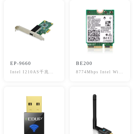
EP-9660
BE200
Intel I210AS千兆服
8774Mbps Intel Wifi
务器光纤网卡
7 Network Adapter
Card