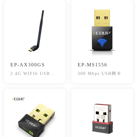
EP-AX300GS
EP-MS1556
2.4G WIFI6 USB网
300 Mbps USB网卡
卡