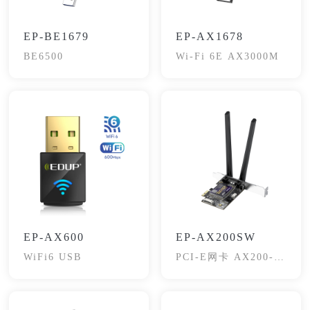
EP-BE1679
EP-AX1678
BE6500
Wi-Fi 6E AX3000M
EP-AX600
EP-AX200SW
WiFi6 USB
PCI-E网卡 AX200-远
程开关机款