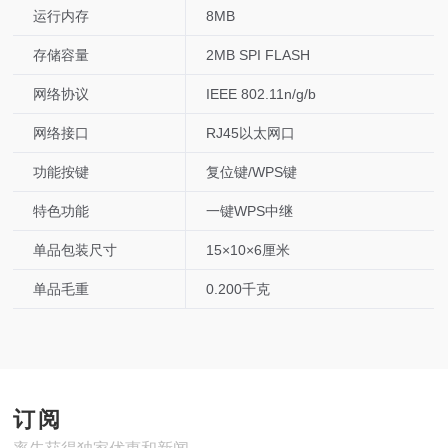
运行内存
8MB
存储容量
2MB SPI FLASH
网络协议
IEEE 802.11n/g/b
网络接口
RJ45以太网口
功能按键
复位键/WPS键
特色功能
一键WPS中继
单品包装尺寸
15×10×6厘米
单品毛重
0.200千克
订阅