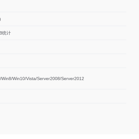
)
IB统计
/Win8/Win10/Vista/Server2008/Server2012