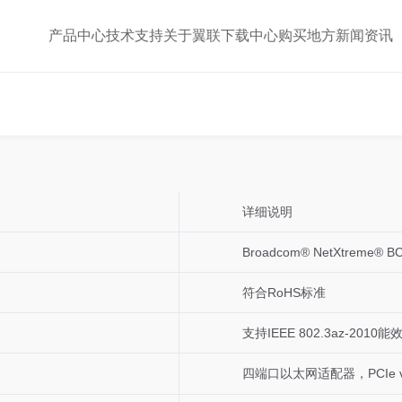
产品中心
技术支持
关于翼联
下载中心
购买地方
新闻资讯
详细说明
Broadcom® NetXtreme® B
符合RoHS标准
支持IEEE 802.3az-2010
四端口以太网适配器，PCIe v2.