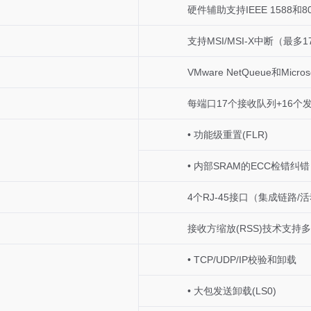
硬件辅助支持IEEE 1588和8
支持MSI/MSI-X中断（最多1
VMware NetQueue和Micr
每端口17个接收队列+16
• 功能级重置(FLR)
• 内部SRAM的ECC检错纠错
4个RJ-45接口（集成链路/
接收方缩放(RSS)技术支持
• TCP/UDP/IP校验和卸载
• 大包发送卸载(LS0)