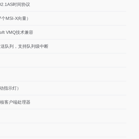
02.1AS时间协议
7个MSI-X向量）
osoft VMQ技术兼容
个发送队列，支持队列级中断
活动指示灯）
多核客户端处理器