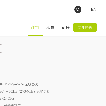
EN
详情
规格
支持
立即购买
11a/b/g/n/ac/ax无线协议
bps）+ 5GHz（2400MHz）智能切换
.4Gbps
技术，传输更稳定