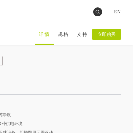
EN
详情
规格
支持
立即购买
号纯净度
应多种供电环境
11a/n无线设备，即插即用无需驱动