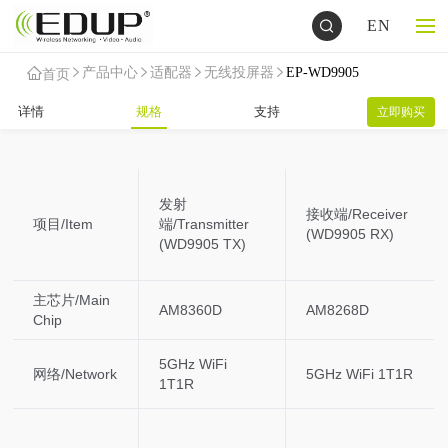
EN
产品中心
适配器
无线投屏器
EP-WD9905
首页
详情
规格
支持
立即购买
发射
接收端/Receiver
项目/Item
端/Transmitter
(WD9905 RX)
(WD9905 TX)
主芯片/Main
AM8360D
AM8268D
Chip
5GHz WiFi
网络/Network
5GHz WiFi 1T1R
1T1R