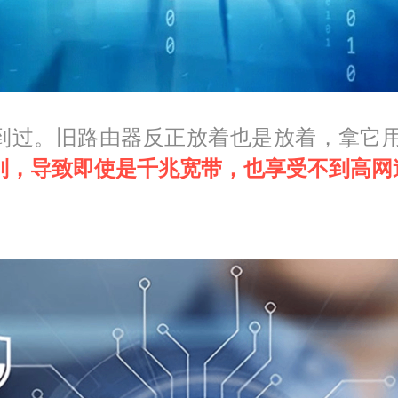
到过。旧路由器反正放着也是放着，拿它
别，导致即使是千兆宽带，也享受不到高网