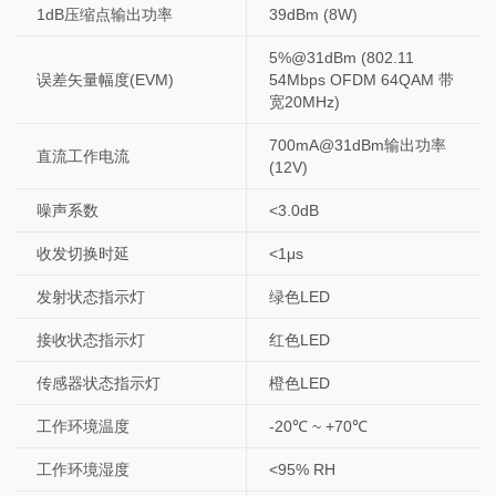
1dB压缩点输出功率
39dBm (8W)
5%@31dBm (802.11
误差矢量幅度(EVM)
54Mbps OFDM 64QAM 带
宽20MHz)
700mA@31dBm输出功率
直流工作电流
(12V)
噪声系数
<3.0dB
收发切换时延
<1μs
发射状态指示灯
绿色LED
接收状态指示灯
红色LED
传感器状态指示灯
橙色LED
工作环境温度
-20℃ ~ +70℃
工作环境湿度
<95% RH