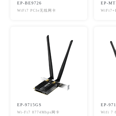
EP-BE9726
EP-MT
WiFi7 PCIe无线网卡
WiFi7+
EP-9715GS
EP-97
Wi-Fi7 8774Mbps网卡
Wifi 7