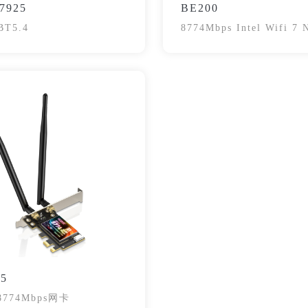
7925
BE200
BT5.4
8774Mbps Intel Wifi 7 
Adapter Card
15
 8774Mbps网卡