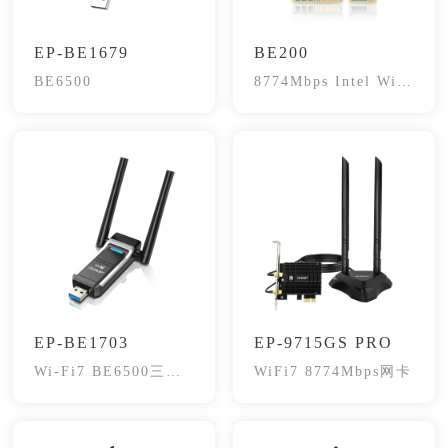
EP-BE1679
BE200
BE6500
8774Mbps Intel Wifi
7 Network Adapter
Card
EP-BE1703
EP-9715GS PRO
Wi-Fi7 BE6500三频
WiFi7 8774Mbps网卡
USB网卡